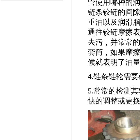
管使用哪种的
链条铰链的间
重油以及润滑
通往铰链摩擦
去污，并常常
套筒，如果摩
候就表明了油
4.链条链轮需
5.常常的检测
快的调整或更