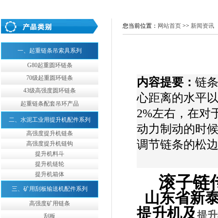
您当前位置：
网站首页
>>
新闻资讯
一、起重链条吊索具系列
G80起重圆环链条
70级起重圆环链条
内容提要：
链
43级高强度圆环链条
心距离的水平以
起重链条配套吊环产品
2%左右，在对
二、水泥工业用提升机配件系列
动力制动的时
高强度提升机链条
调节链条的松
高强度提升机链钩
提升机料斗
提升机链轮
提升机箱体
滚子链传
三、矿用刮板输送机配件系列
山东省新泰
高强度矿用链条
提升机及
提升
刮板