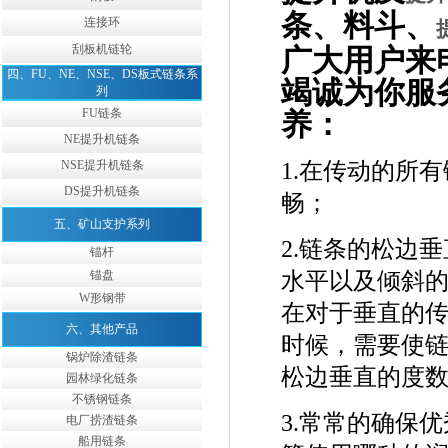
条、料斗、
连接环
刮板机链轮
广大用户来电
四、FU、NE、NSE、DS板式链条系
竭诚为你服
列
FU链条
养：
NE提升机链条
1.在传动的所
NSE提升机链条
DS提升机链条
畅；
五、矿山支护系列
2.链条的松边
锚杆
水平以及倾斜的
锚盘
W形钢带
在对于垂直的
六、其他产品
时候，需要使
锅炉除渣链条
松边垂直的度
园林绿化链条
不锈钢链条
3.常常的确保
电厂捞渣链条
船用链条