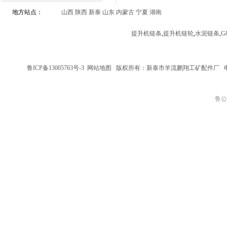
地方站点：
山西
陕西
新泰
山东
内蒙古
宁夏
湖南
提升机链条
,
提升机链轮
,
水泥链条
,
G
鲁ICP备13005763号-3
网站地图
版权所有：新泰市羊流鹏翔工矿配件厂
鲁公网