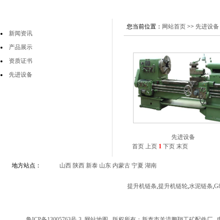
您当前位置：
网站首页
>>
先进设备
新闻资讯
产品展示
资质证书
先进设备
先进设备
首页
上页
1
下页
末页
地方站点：
山西
陕西
新泰
山东
内蒙古
宁夏
湖南
提升机链条
,
提升机链轮
,
水泥链条
,
G
鲁ICP备13005763号-3
网站地图
版权所有：新泰市羊流鹏翔工矿配件厂